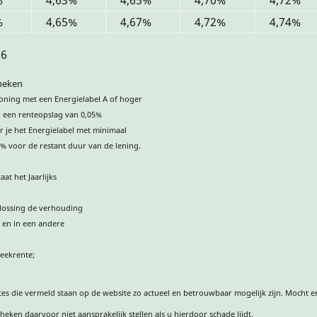
%
4,65%
4,67%
4,72%
4,74%
26
heken
oning met een Energielabel A of hoger
g een renteopslag van 0,05%
r je het Energielabel met minimaal
7% voor de restant duur van de lening.
at het Jaarlijks
flossing de verhouding
 en in een andere
eekrente;
es die vermeld staan op de website zo actueel en betrouwbaar mogelijk zijn. Mocht er
eken daarvoor niet aansprakelijk stellen als u hierdoor schade lijdt.