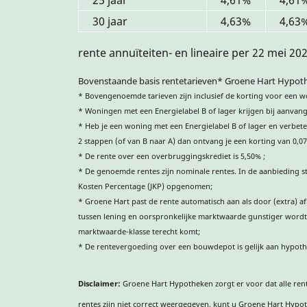
30 jaar
4,63%
4,63
rente annuïteiten- en lineaire per 22 mei 20
Bovenstaande basis rentetarieven* Groene Hart Hypot
* Bovengenoemde tarieven zijn inclusief de korting voor een w
* Woningen met een Energielabel B of lager krijgen bij aanvan
* Heb je een woning met een Energielabel B of lager en verbete
2 stappen (of van B naar A) dan ontvang je een korting van 0,0
* De rente over een overbruggingskrediet is 5,50% ;
* De genoemde rentes zijn nominale rentes. In de aanbieding sta
Kosten Percentage (JKP) opgenomen;
* Groene Hart past de rente automatisch aan als door (extra) a
tussen lening en oorspronkelijke marktwaarde gunstiger wordt
marktwaarde-klasse terecht komt;
* De rentevergoeding over een bouwdepot is gelijk aan hypoth
Disclaimer:
Groene Hart Hypotheken zorgt er voor dat alle rent
rentes zijn niet correct weergegeven, kunt u Groene Hart Hypoth