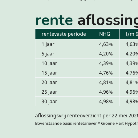
rente
aflossin
rentevaste periode
NHG
t/m 
1 jaar
4,63%
4,63
5 jaar
4,20%
4,20
10 jaar
4,39%
4,39
15 jaar
4,76%
4,76
20 jaar
4,81%
4,81
25 jaar
4,96%
4,96
30 jaar
4,98%
4,98
aflossingsvrij renteoverzicht per 22 mei 202
Bovenstaande basis rentetarieven* Groene Hart Hypot