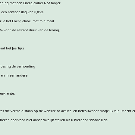
oning met een Energielabel A of hoger
g een renteopslag van 0,05%
r je het Energielabel met minimaal
7% voor de restant duur van de lening.
at het Jaarlijks
flossing de verhouding
 en in een andere
eekrente;
es die vermeld staan op de website zo actueel en betrouwbaar mogelijk zijn. Mocht er
eken daarvoor niet aansprakelijk stellen als u hierdoor schade lijdt.