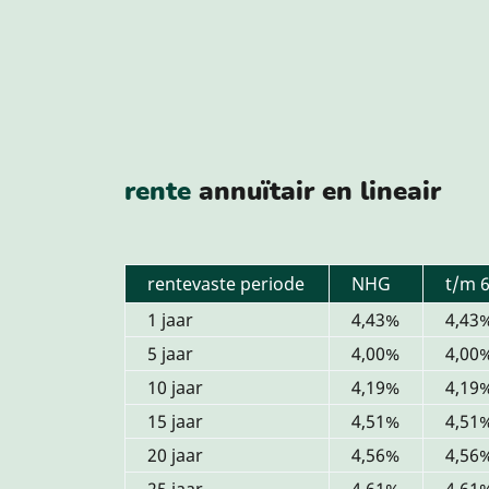
rente
annuïtair en lineair
rentevaste periode
NHG
t/m 
1 jaar
4,43%
4,43
5 jaar
4,00%
4,00
10 jaar
4,19%
4,19
15 jaar
4,51%
4,51
20 jaar
4,56%
4,56
25 jaar
4,61%
4,61