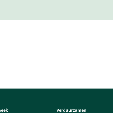
 menulinks
heek
Verduurzamen