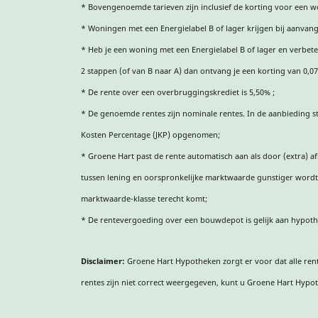
* Bovengenoemde tarieven zijn inclusief de korting voor een w
* Woningen met een Energielabel B of lager krijgen bij aanvan
* Heb je een woning met een Energielabel B of lager en verbete
2 stappen (of van B naar A) dan ontvang je een korting van 0,0
* De rente over een overbruggingskrediet is 5,50% ;
* De genoemde rentes zijn nominale rentes. In de aanbieding sta
Kosten Percentage (JKP) opgenomen;
* Groene Hart past de rente automatisch aan als door (extra) a
tussen lening en oorspronkelijke marktwaarde gunstiger wordt
marktwaarde-klasse terecht komt;
* De rentevergoeding over een bouwdepot is gelijk aan hypoth
Disclaimer:
Groene Hart Hypotheken zorgt er voor dat alle rent
rentes zijn niet correct weergegeven, kunt u Groene Hart Hypoth