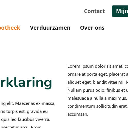
Mijn
Contact
potheek
Verduurzamen
Over ons
ngsverklaring
Lorem ipsum dolor sit amet, co
ornare at porta eget, placerat a
rklaring
aliquet eget, blandit vitae mi.
Nullam purus odio, finibus et u
malesuada a nulla a maximus. U
ing elit. Maecenas ex massa,
condimentum sollicitudin erat
ris turpis est, gravida eu
accumsan.
 quis leo faucibus viverra.
onsectetur arcu. Proin