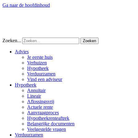
Ga naar de hoofdinhoud
Zoeken...
Advies
Je eerste huis
Verhuizen
Hypotheek
Verduurzamen
Vind een adviseur
Hypotheek
Annuïtair
Lineair
Aflossingsvrij
Actuele rente
Aanvraagproces
Hypotheekrenteaftrek
Belangrijke documenten
Veelgestelde vragen
Verduurzamen