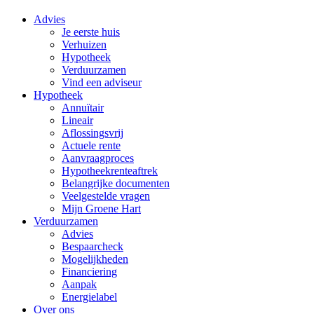
Advies
Je eerste huis
Verhuizen
Hypotheek
Verduurzamen
Vind een adviseur
Hypotheek
Annuïtair
Lineair
Aflossingsvrij
Actuele rente
Aanvraagproces
Hypotheekrenteaftrek
Belangrijke documenten
Veelgestelde vragen
Mijn Groene Hart
Verduurzamen
Advies
Bespaarcheck
Mogelijkheden
Financiering
Aanpak
Energielabel
Over ons