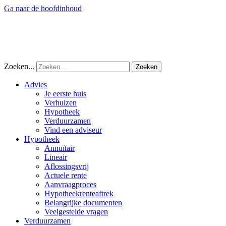
Ga naar de hoofdinhoud
Zoeken...
Advies
Je eerste huis
Verhuizen
Hypotheek
Verduurzamen
Vind een adviseur
Hypotheek
Annuïtair
Lineair
Aflossingsvrij
Actuele rente
Aanvraagproces
Hypotheekrenteaftrek
Belangrijke documenten
Veelgestelde vragen
Verduurzamen