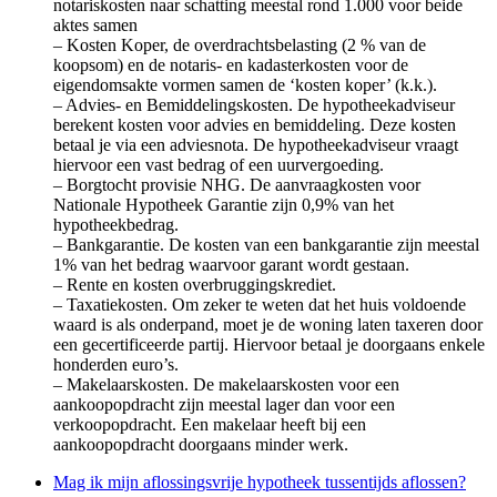
notariskosten naar schatting meestal rond 1.000 voor beide
aktes samen
– Kosten Koper, de overdrachtsbelasting (2 % van de
koopsom) en de notaris- en kadasterkosten voor de
eigendomsakte vormen samen de ‘kosten koper’ (k.k.).
– Advies- en Bemiddelingskosten. De hypotheekadviseur
berekent kosten voor advies en bemiddeling. Deze kosten
betaal je via een adviesnota. De hypotheekadviseur vraagt
hiervoor een vast bedrag of een uurvergoeding.
– Borgtocht provisie NHG. De aanvraagkosten voor
Nationale Hypotheek Garantie zijn 0,9% van het
hypotheekbedrag.
– Bankgarantie. De kosten van een bankgarantie zijn meestal
1% van het bedrag waarvoor garant wordt gestaan.
– Rente en kosten overbruggingskrediet.
– Taxatiekosten. Om zeker te weten dat het huis voldoende
waard is als onderpand, moet je de woning laten taxeren door
een gecertificeerde partij. Hiervoor betaal je doorgaans enkele
honderden euro’s.
– Makelaarskosten. De makelaarskosten voor een
aankoopopdracht zijn meestal lager dan voor een
verkoopopdracht. Een makelaar heeft bij een
aankoopopdracht doorgaans minder werk.
Mag ik mijn aflossingsvrije hypotheek tussentijds aflossen?