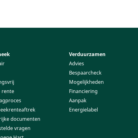
heek
Verduurzamen
ir
Advies
Bespaarcheck
ngsvrij
Mogelijkheden
 rente
Financiering
agproces
Aanpak
eekrenteaftrek
Energielabel
rijke documenten
stelde vragen
roene Hart