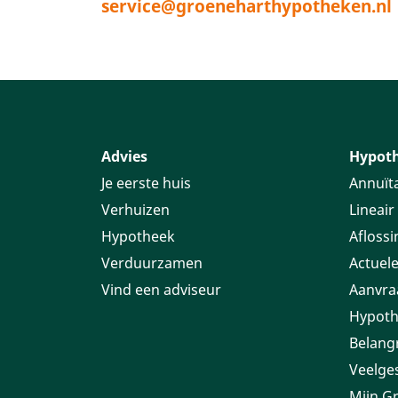
service@groeneharthypotheken.nl
Advies
Hypot
Je eerste huis
Annuïta
Verhuizen
Lineair
Hypotheek
Aflossi
Verduurzamen
Actuele
Vind een adviseur
Aanvra
Hypoth
Belang
Veelge
Mijn G