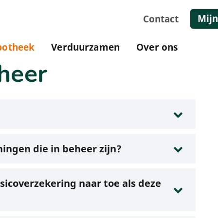
Mijn
Contact
potheek
Verduurzamen
Over ons
eheer
ningen die in beheer zijn?
isicoverzekering naar toe als deze