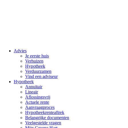
Advies
Je eerste huis
Verhuizen
Hypotheek
Verduurzamen
Vind een adviseur
Hypotheek
Annuïtair
Lineair
Aflossingsvrij
Actuele rente
Aanvraagproces
Hypotheekrenteaftrek
Belangrijke documenten
Veelgestelde vragen
Mijn Groene Hart