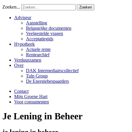
Zoeken...
Adviseur
Aanstelling
Belangrijke documenten
Veelgestelde vragen
Acceptatiegids
Hypotheek
Actuele rente
Rentearchief
Verduurzamen
Over
DAK Intermediairscollectief
Tulp Group
De Energiebespaarders
Contact
Mijn Groene Hart
Voor consumenten
Je Lening in Beheer
je lening in beheer