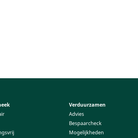
 menulinks
heek
Verduurzamen
ir
Advies
Bespaarcheck
ngsvrij
Mogelijkheden