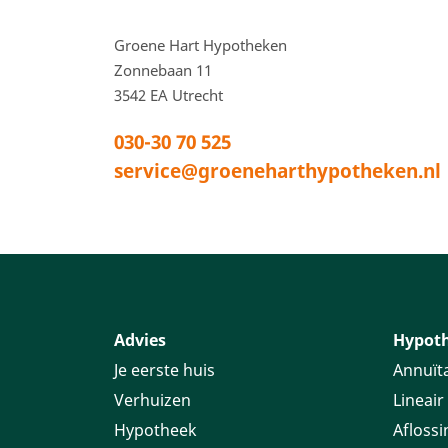
Voettekstadres en
Groene Hart Hypotheken
Zonnebaan 11
3542 EA
Utrecht
030-30 70 525
service@groeneharthypotheken.nl
Advies
Hypot
Je eerste huis
Annuïta
Verhuizen
Lineair
Hypotheek
Aflossi