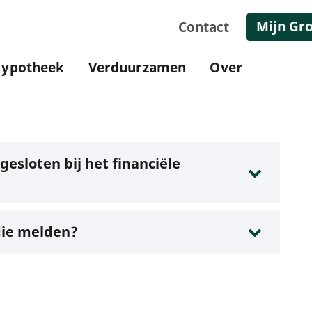
Mijn Gr
Contact
ypotheek
Verduurzamen
Over
esloten bij het financiële
 die melden?