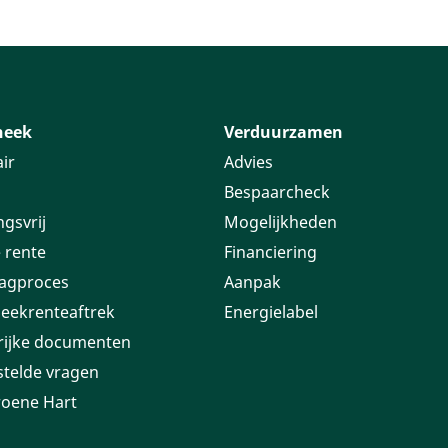
heek
Verduurzamen
ir
Advies
Bespaarcheck
ngsvrij
Mogelijkheden
 rente
Financiering
agproces
Aanpak
eekrenteaftrek
Energielabel
rijke documenten
stelde vragen
roene Hart